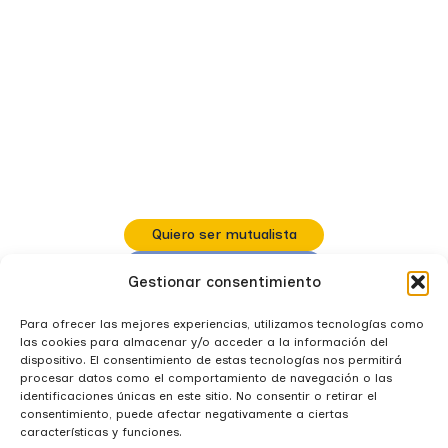
Fundación Mupol
Club Mutualista
Quiénes somos
Gobierno y estructura
Normativas, estatutos y reglamentos
Transparencia
Servicio de atención al Mutualista (SAM)
Preguntas frecuentes
Quiero ser mutualista
Calcula tu seguro
Gestionar consentimiento
914 681 555
Para ofrecer las mejores experiencias, utilizamos tecnologías como
las cookies para almacenar y/o acceder a la información del
dispositivo. El consentimiento de estas tecnologías nos permitirá
procesar datos como el comportamiento de navegación o las
identificaciones únicas en este sitio. No consentir o retirar el
consentimiento, puede afectar negativamente a ciertas
características y funciones.