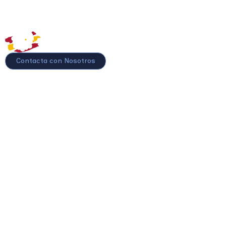
Contacta con Nosotros
Mupol PPM
Mupol Vida
Mupol Plus
Mupol Impulso
Fundación Mupol
Club Mutualista
Quiénes somos
Gobierno y estructura
Normativas, estatutos y reglamentos
Transparencia
Servicio de atención al Mutualista (SAM)
Preguntas frecuentes